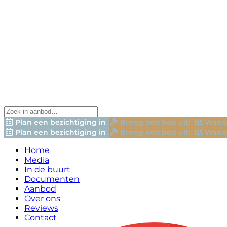
Plan een bezichtiging in
Breng een bod uit!
Waard
Plan een bezichtiging in
Breng een bod uit!
Waard
Home
Media
In de buurt
Documenten
Aanbod
Over ons
Reviews
Contact