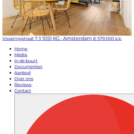
1051 KG · Amsterdam
Visseringstraat 7 3
€ 579.000 k.k.
Home
Media
In de buurt
Documenten
Aanbod
Over ons
Reviews
Contact