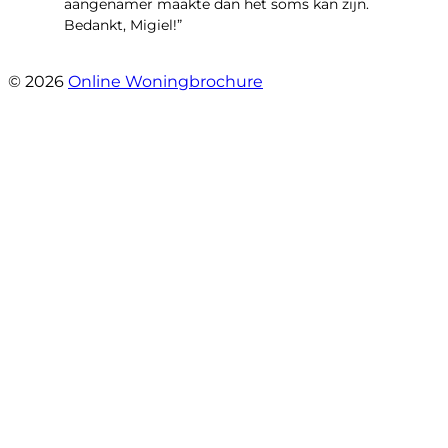
aangenamer maakte dan het soms kan zijn.
Bedankt, Migiel!”
- Oudezijds Voorburgwal 318 H
© 2026
Online Woningbrochure