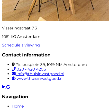
Visseringstraat 7 3
1051 KG Amsterdam
Schedule a viewing
Contact information
Piraeusplein 39, 1019 NM Amsterdam
020 - 420 4206
info@thuisinvastgoed.nl
www.thuisinvastgoed.nl
Navigation
Home