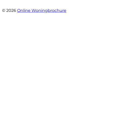
- Oudezijds Voorburgwal 318 H
© 2026
Online Woningbrochure